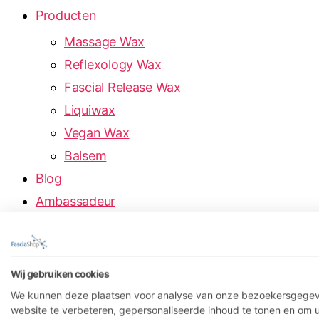
Producten
Massage Wax
Reflexology Wax
Fascial Release Wax
Liquiwax
Vegan Wax
Balsem
Blog
Ambassadeur
Hanneke Heij
Martijn van Strien
Mariëtte de Nes en Erwin Piet
Wij gebruiken cookies
Bryan Hage en Alessandro Lentze
We kunnen deze plaatsen voor analyse van onze bezoekersgege
website te verbeteren, gepersonaliseerde inhoud te tonen en om 
Nieuws