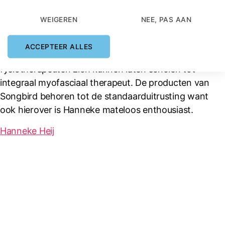
geboren. Hanneke stelde zich een missie: veel mensen
moeten weten van de mogelijkheden van deze
WEIGEREN
NEE, PAS AAN
techniek. Intussen is ze eigenaar van
TriggerpointcoachⓇ, een florerend
ACCEPTEER ALLES
opleidingsinstituut waar massage- en
fysiotherapeuten zich kunnen laten scholen tot
integraal myofasciaal therapeut. De producten van
Songbird behoren tot de standaarduitrusting want
ook hierover is Hanneke mateloos enthousiast.
Hanneke Heij