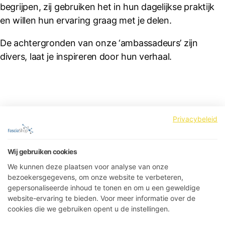
begrijpen, zij gebruiken het in hun dagelijkse praktijk
en willen hun ervaring graag met je delen.
De achtergronden van onze ‘ambassadeurs’ zijn
divers, laat je inspireren door hun verhaal.
Privacybeleid
Hanneke Heij | Opleider
Triggerpointcoach
Wij gebruiken cookies
We kunnen deze plaatsen voor analyse van onze
Hanneke Heij kampte al zeven jaar met ernstige
bezoekersgegevens, om onze website te verbeteren,
pijnklachten toen ze in aanraking kwam met de
gepersonaliseerde inhoud te tonen en om u een geweldige
website-ervaring te bieden. Voor meer informatie over de
triggerpointtechniek. Haar klachten verdwenen en
cookies die we gebruiken opent u de instellingen.
haar enthousiasme voor deze behandelmethode werd